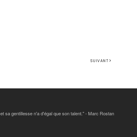
SUIVANT
 sa gentillesse n'a d'égal que son talent." - Marc Rostan